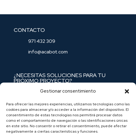
CONTACTO
971 432 309
info@acabot.com
¿NECESITAS SOLUCIONES PARA TU
PRÓXIMO PROYECTO?
Nuestro catálogo está preparado para
Gestionar consentimiento
ofrecerte la mejor solución técnica del mercado
Para ofrecer las mejores experiencias, utilizamos tecnologías como las
balear.
Contáctanos
y empecemos a trabajar
cookies para almacenar y/o acceder a la información del dispositivo. El
juntos hoy mismo.
consentimiento de estas tecnologías nos permitirá procesar datos
como el comportamiento de navegación o las identificaciones únicas
en este sitio. No consentir o retirar el consentimiento, puede afectar
negativamente a ciertas características y funciones.