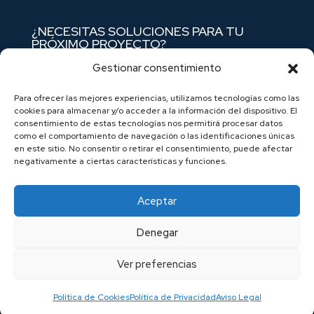
¿NECESITAS SOLUCIONES PARA TU
PRÓXIMO PROYECTO?
Nuestro catálogo está preparado para
Gestionar consentimiento
ofrecerte la mejor solución técnica del mercado
Para ofrecer las mejores experiencias, utilizamos tecnologías como las
balear.
Contáctanos
y empecemos a trabajar
cookies para almacenar y/o acceder a la información del dispositivo. El
juntos hoy mismo.
consentimiento de estas tecnologías nos permitirá procesar datos
como el comportamiento de navegación o las identificaciones únicas
en este sitio. No consentir o retirar el consentimiento, puede afectar
negativamente a ciertas características y funciones.
Aceptar
Aviso Legal
Política de Privacidad
Denegar
Política de Cookies
Canal Interno de Denuncias
Ver preferencias
© 2022 Antonio Cabot Fornés, S.A.
Política de Cookies
Política de Privacidad
Aviso Legal